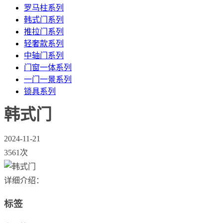
罗马柱系列
韩式门系列
推拉门系列
轻奢款系列
中轴门系列
门窗一体系列
一门一景系列
锁具系列
韩式门
2024-11-21
3561次
详细介绍：
标签