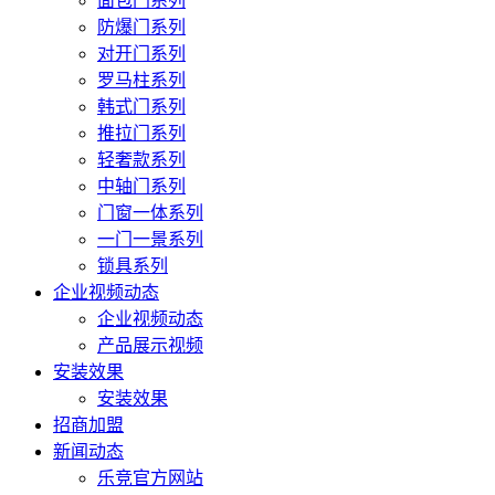
面包门系列
防爆门系列
对开门系列
罗马柱系列
韩式门系列
推拉门系列
轻奢款系列
中轴门系列
门窗一体系列
一门一景系列
锁具系列
企业视频动态
企业视频动态
产品展示视频
安装效果
安装效果
招商加盟
新闻动态
乐竞官方网站