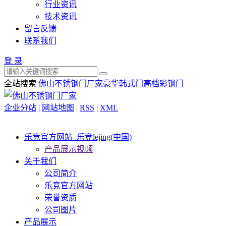
行业资讯
技术资讯
留言反馈
联系我们
登 录
全站搜索
佛山不锈钢门厂家
豪华韩式门
高档彩钢门
企业分站
|
网站地图
|
RSS
|
XML
乐竞官方网站_乐竞lejing(中国)
产品展示视频
关于我们
公司简介
乐竞官方网站
荣誉资质
公司图片
产品展示