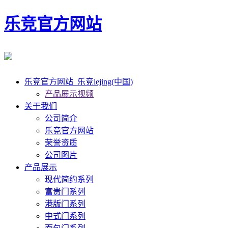
乐竞官方网站
乐竞官方网站_乐竞lejing(中国)
产品展示视频
关于我们
公司简介
乐竞官方网站
荣誉资质
公司图片
产品展示
现代简约系列
富贵门系列
港版门系列
中式门系列