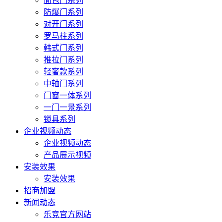
面包门系列
防爆门系列
对开门系列
罗马柱系列
韩式门系列
推拉门系列
轻奢款系列
中轴门系列
门窗一体系列
一门一景系列
锁具系列
企业视频动态
企业视频动态
产品展示视频
安装效果
安装效果
招商加盟
新闻动态
乐竞官方网站