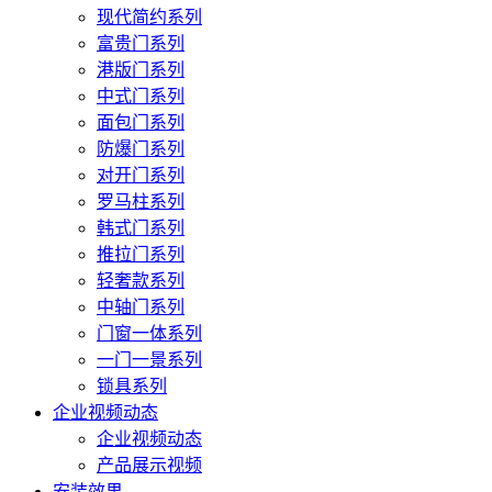
现代简约系列
富贵门系列
港版门系列
中式门系列
面包门系列
防爆门系列
对开门系列
罗马柱系列
韩式门系列
推拉门系列
轻奢款系列
中轴门系列
门窗一体系列
一门一景系列
锁具系列
企业视频动态
企业视频动态
产品展示视频
安装效果