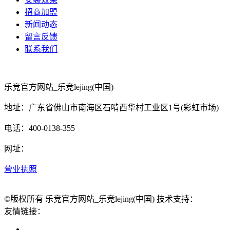
招商加盟
新闻动态
留言反馈
联系我们
乐竞官方网站_乐竞lejing(中国)
地址：广东省佛山市南海区石啃西华村工业区1号(彩虹市场)
电话：400-0138-355
网址：
营业执照
©版权所有 乐竞官方网站_乐竞lejing(中国) 技术支持：
友情链接：