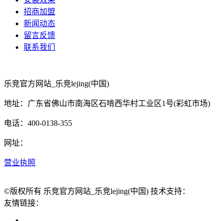
招商加盟
新闻动态
留言反馈
联系我们
乐竞官方网站_乐竞lejing(中国)
地址：广东省佛山市南海区石啃西华村工业区1号(彩虹市场)
电话：400-0138-355
网址：
营业执照
©版权所有 乐竞官方网站_乐竞lejing(中国) 技术支持：
友情链接：