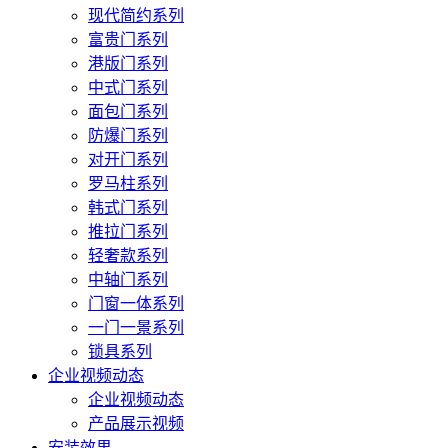
现代简约系列
富贵门系列
港版门系列
中式门系列
面包门系列
防爆门系列
对开门系列
罗马柱系列
韩式门系列
推拉门系列
轻奢款系列
中轴门系列
门窗一体系列
一门一景系列
锁具系列
企业视频动态
企业视频动态
产品展示视频
安装效果