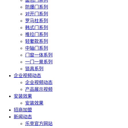
面包门系列
防爆门系列
对开门系列
罗马柱系列
韩式门系列
推拉门系列
轻奢款系列
中轴门系列
门窗一体系列
一门一景系列
锁具系列
企业视频动态
企业视频动态
产品展示视频
安装效果
安装效果
招商加盟
新闻动态
乐竞官方网站