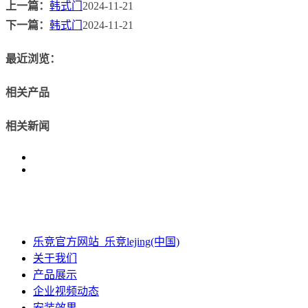
上一篇：
韩式门
2024-11-21
下一篇：
韩式门
2024-11-21
最近浏览：
相关产品
相关新闻
乐竞官方网站_乐竞lejing(中国)
关于我们
产品展示
企业视频动态
安装效果