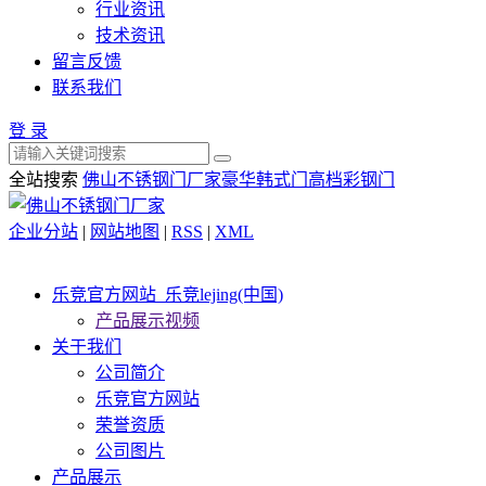
行业资讯
技术资讯
留言反馈
联系我们
登 录
全站搜索
佛山不锈钢门厂家
豪华韩式门
高档彩钢门
企业分站
|
网站地图
|
RSS
|
XML
乐竞官方网站_乐竞lejing(中国)
产品展示视频
关于我们
公司简介
乐竞官方网站
荣誉资质
公司图片
产品展示