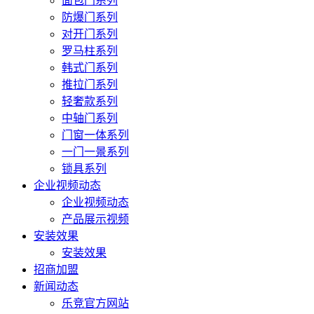
面包门系列
防爆门系列
对开门系列
罗马柱系列
韩式门系列
推拉门系列
轻奢款系列
中轴门系列
门窗一体系列
一门一景系列
锁具系列
企业视频动态
企业视频动态
产品展示视频
安装效果
安装效果
招商加盟
新闻动态
乐竞官方网站