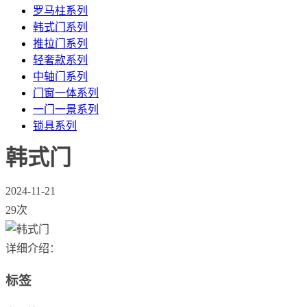
罗马柱系列
韩式门系列
推拉门系列
轻奢款系列
中轴门系列
门窗一体系列
一门一景系列
锁具系列
韩式门
2024-11-21
29次
详细介绍：
标签