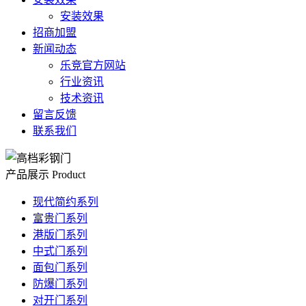
安装效果
招商加盟
新闻动态
乐竞官方网站
行业资讯
技术资讯
留言反馈
联系我们
产品展示
Product
现代简约系列
富贵门系列
港版门系列
中式门系列
面包门系列
防爆门系列
对开门系列