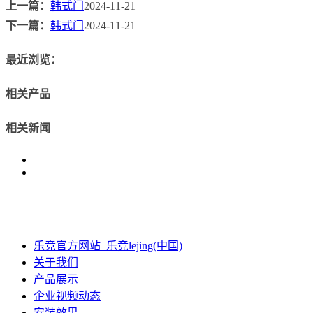
上一篇：
韩式门
2024-11-21
下一篇：
韩式门
2024-11-21
最近浏览：
相关产品
相关新闻
乐竞官方网站_乐竞lejing(中国)
关于我们
产品展示
企业视频动态
安装效果