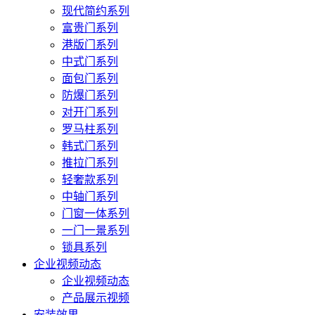
现代简约系列
富贵门系列
港版门系列
中式门系列
面包门系列
防爆门系列
对开门系列
罗马柱系列
韩式门系列
推拉门系列
轻奢款系列
中轴门系列
门窗一体系列
一门一景系列
锁具系列
企业视频动态
企业视频动态
产品展示视频
安装效果