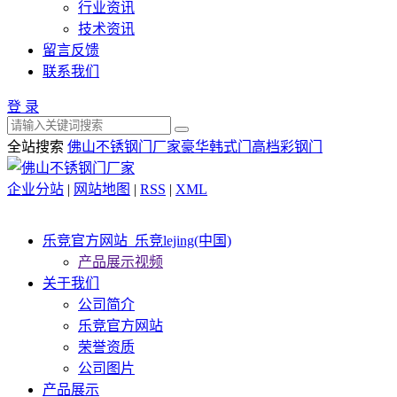
行业资讯
技术资讯
留言反馈
联系我们
登 录
全站搜索
佛山不锈钢门厂家
豪华韩式门
高档彩钢门
企业分站
|
网站地图
|
RSS
|
XML
乐竞官方网站_乐竞lejing(中国)
产品展示视频
关于我们
公司简介
乐竞官方网站
荣誉资质
公司图片
产品展示