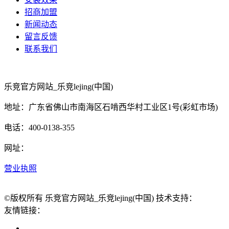
招商加盟
新闻动态
留言反馈
联系我们
乐竞官方网站_乐竞lejing(中国)
地址：广东省佛山市南海区石啃西华村工业区1号(彩虹市场)
电话：400-0138-355
网址：
营业执照
©版权所有 乐竞官方网站_乐竞lejing(中国) 技术支持：
友情链接：