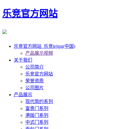
乐竞官方网站
乐竞官方网站_乐竞lejing(中国)
产品展示视频
关于我们
公司简介
乐竞官方网站
荣誉资质
公司图片
产品展示
现代简约系列
富贵门系列
港版门系列
中式门系列