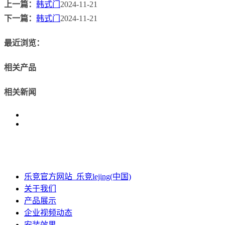
上一篇：
韩式门
2024-11-21
下一篇：
韩式门
2024-11-21
最近浏览：
相关产品
相关新闻
乐竞官方网站_乐竞lejing(中国)
关于我们
产品展示
企业视频动态
安装效果