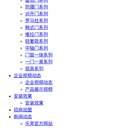
面包门系列
防爆门系列
对开门系列
罗马柱系列
韩式门系列
推拉门系列
轻奢款系列
中轴门系列
门窗一体系列
一门一景系列
锁具系列
企业视频动态
企业视频动态
产品展示视频
安装效果
安装效果
招商加盟
新闻动态
乐竞官方网站