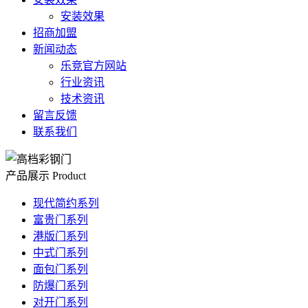
安装效果
招商加盟
新闻动态
乐竞官方网站
行业资讯
技术资讯
留言反馈
联系我们
产品展示
Product
现代简约系列
富贵门系列
港版门系列
中式门系列
面包门系列
防爆门系列
对开门系列