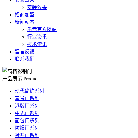
安装效果
招商加盟
新闻动态
乐竞官方网站
行业资讯
技术资讯
留言反馈
联系我们
产品展示
Product
现代简约系列
富贵门系列
港版门系列
中式门系列
面包门系列
防爆门系列
对开门系列