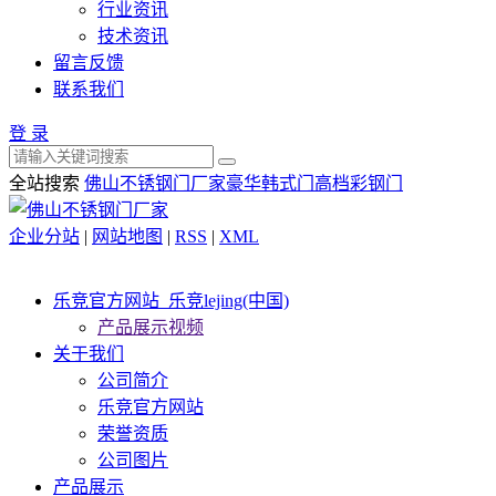
行业资讯
技术资讯
留言反馈
联系我们
登 录
全站搜索
佛山不锈钢门厂家
豪华韩式门
高档彩钢门
企业分站
|
网站地图
|
RSS
|
XML
乐竞官方网站_乐竞lejing(中国)
产品展示视频
关于我们
公司简介
乐竞官方网站
荣誉资质
公司图片
产品展示