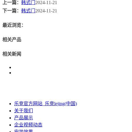
上一篇：
韩式门
2024-11-21
下一篇：
韩式门
2024-11-21
最近浏览：
相关产品
相关新闻
乐竞官方网站_乐竞lejing(中国)
关于我们
产品展示
企业视频动态
安装效果