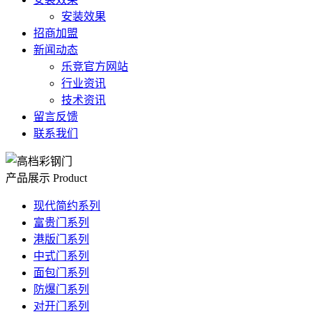
安装效果
招商加盟
新闻动态
乐竞官方网站
行业资讯
技术资讯
留言反馈
联系我们
产品展示
Product
现代简约系列
富贵门系列
港版门系列
中式门系列
面包门系列
防爆门系列
对开门系列