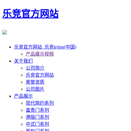
乐竞官方网站
乐竞官方网站_乐竞lejing(中国)
产品展示视频
关于我们
公司简介
乐竞官方网站
荣誉资质
公司图片
产品展示
现代简约系列
富贵门系列
港版门系列
中式门系列