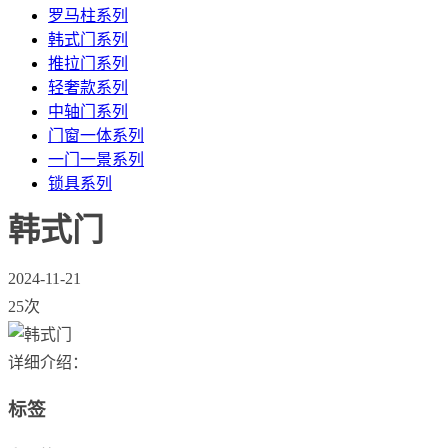
罗马柱系列
韩式门系列
推拉门系列
轻奢款系列
中轴门系列
门窗一体系列
一门一景系列
锁具系列
韩式门
2024-11-21
25次
详细介绍：
标签