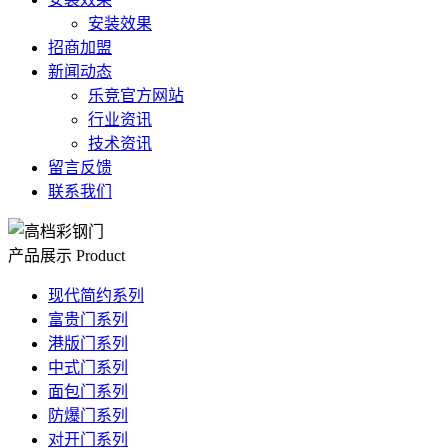
安装效果
招商加盟
新闻动态
乐竞官方网站
行业资讯
技术资讯
留言反馈
联系我们
产品展示
Product
现代简约系列
富贵门系列
港版门系列
中式门系列
面包门系列
防爆门系列
对开门系列