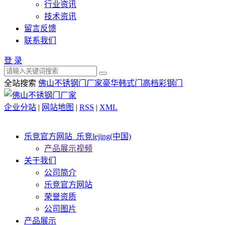
行业资讯
技术资讯
留言反馈
联系我们
登 录
全站搜索
佛山不锈钢门厂家
豪华韩式门
高档彩钢门
企业分站
|
网站地图
|
RSS
|
XML
乐竞官方网站_乐竞lejing(中国)
产品展示视频
关于我们
公司简介
乐竞官方网站
荣誉资质
公司图片
产品展示