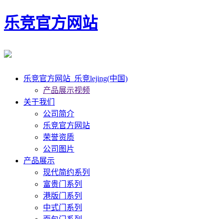
乐竞官方网站
乐竞官方网站_乐竞lejing(中国)
产品展示视频
关于我们
公司简介
乐竞官方网站
荣誉资质
公司图片
产品展示
现代简约系列
富贵门系列
港版门系列
中式门系列