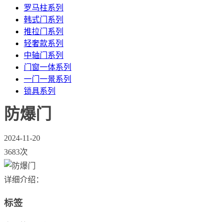
罗马柱系列
韩式门系列
推拉门系列
轻奢款系列
中轴门系列
门窗一体系列
一门一景系列
锁具系列
防爆门
2024-11-20
3683次
详细介绍：
标签