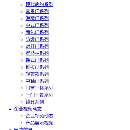
现代简约系列
富贵门系列
港版门系列
中式门系列
面包门系列
防爆门系列
对开门系列
罗马柱系列
韩式门系列
推拉门系列
轻奢款系列
中轴门系列
门窗一体系列
一门一景系列
锁具系列
企业视频动态
企业视频动态
产品展示视频
安装效果