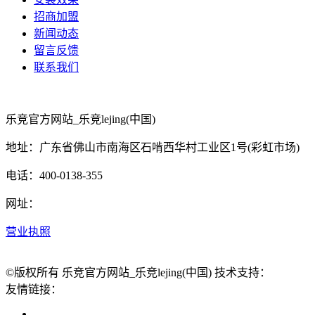
招商加盟
新闻动态
留言反馈
联系我们
乐竞官方网站_乐竞lejing(中国)
地址：广东省佛山市南海区石啃西华村工业区1号(彩虹市场)
电话：400-0138-355
网址：
营业执照
©版权所有 乐竞官方网站_乐竞lejing(中国) 技术支持：
友情链接：