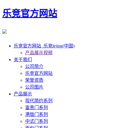
乐竞官方网站
乐竞官方网站_乐竞lejing(中国)
产品展示视频
关于我们
公司简介
乐竞官方网站
荣誉资质
公司图片
产品展示
现代简约系列
富贵门系列
港版门系列
中式门系列