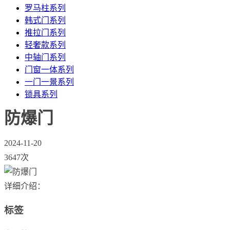
罗马柱系列
韩式门系列
推拉门系列
轻奢款系列
中轴门系列
门窗一体系列
一门一景系列
锁具系列
防爆门
2024-11-20
3647次
详细介绍：
标签