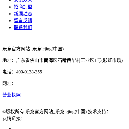
招商加盟
新闻动态
留言反馈
联系我们
乐竞官方网站_乐竞lejing(中国)
地址：广东省佛山市南海区石啃西华村工业区1号(彩虹市场)
电话：400-0138-355
网址：
营业执照
©版权所有 乐竞官方网站_乐竞lejing(中国) 技术支持：
友情链接：