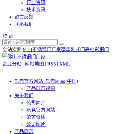
行业资讯
技术资讯
留言反馈
联系我们
登 录
全站搜索
佛山不锈钢门厂家
豪华韩式门
高档彩钢门
企业分站
|
网站地图
|
RSS
|
XML
乐竞官方网站_乐竞lejing(中国)
产品展示视频
关于我们
公司简介
乐竞官方网站
荣誉资质
公司图片
产品展示