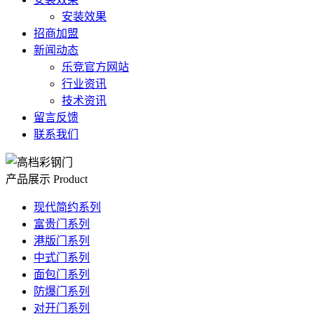
安装效果
招商加盟
新闻动态
乐竞官方网站
行业资讯
技术资讯
留言反馈
联系我们
产品展示
Product
现代简约系列
富贵门系列
港版门系列
中式门系列
面包门系列
防爆门系列
对开门系列