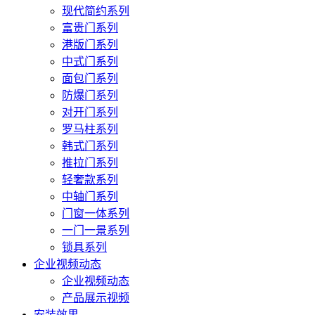
现代简约系列
富贵门系列
港版门系列
中式门系列
面包门系列
防爆门系列
对开门系列
罗马柱系列
韩式门系列
推拉门系列
轻奢款系列
中轴门系列
门窗一体系列
一门一景系列
锁具系列
企业视频动态
企业视频动态
产品展示视频
安装效果