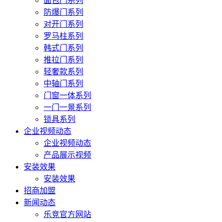
面包门系列
防爆门系列
对开门系列
罗马柱系列
韩式门系列
推拉门系列
轻奢款系列
中轴门系列
门窗一体系列
一门一景系列
锁具系列
企业视频动态
企业视频动态
产品展示视频
安装效果
安装效果
招商加盟
新闻动态
乐竞官方网站