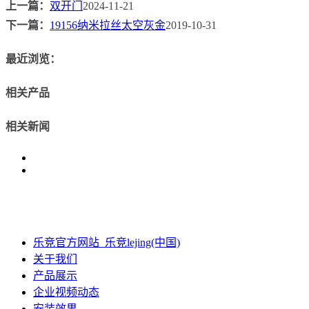
上一篇：
双开门
2024-11-21
下一篇：
19156纳米拉丝太空灰金
2019-10-31
最近浏览：
相关产品
相关新闻
乐竞官方网站_乐竞lejing(中国)
关于我们
产品展示
企业视频动态
安装效果