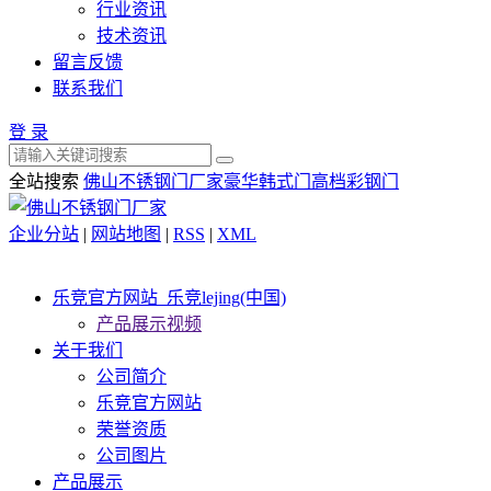
行业资讯
技术资讯
留言反馈
联系我们
登 录
全站搜索
佛山不锈钢门厂家
豪华韩式门
高档彩钢门
企业分站
|
网站地图
|
RSS
|
XML
乐竞官方网站_乐竞lejing(中国)
产品展示视频
关于我们
公司简介
乐竞官方网站
荣誉资质
公司图片
产品展示