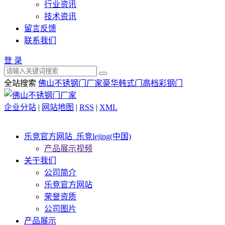
行业资讯
技术资讯
留言反馈
联系我们
登 录
全站搜索
佛山不锈钢门厂家
豪华韩式门
高档彩钢门
企业分站
|
网站地图
|
RSS
|
XML
乐竞官方网站_乐竞lejing(中国)
产品展示视频
关于我们
公司简介
乐竞官方网站
荣誉资质
公司图片
产品展示