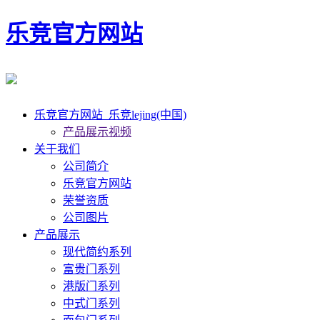
乐竞官方网站
乐竞官方网站_乐竞lejing(中国)
产品展示视频
关于我们
公司简介
乐竞官方网站
荣誉资质
公司图片
产品展示
现代简约系列
富贵门系列
港版门系列
中式门系列