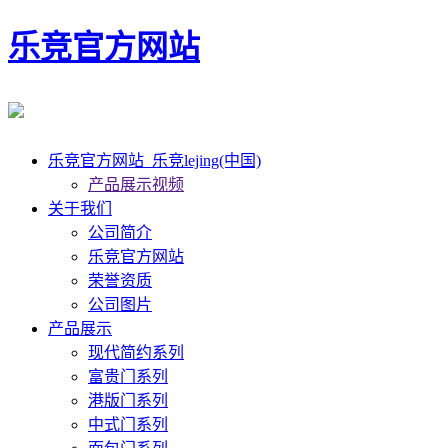
乐竞官方网站
乐竞官方网站_乐竞lejing(中国)
产品展示视频
关于我们
公司简介
乐竞官方网站
荣誉资质
公司图片
产品展示
现代简约系列
富贵门系列
港版门系列
中式门系列