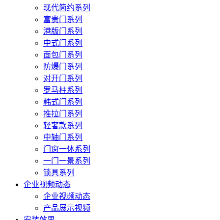
现代简约系列
富贵门系列
港版门系列
中式门系列
面包门系列
防爆门系列
对开门系列
罗马柱系列
韩式门系列
推拉门系列
轻奢款系列
中轴门系列
门窗一体系列
一门一景系列
锁具系列
企业视频动态
企业视频动态
产品展示视频
安装效果