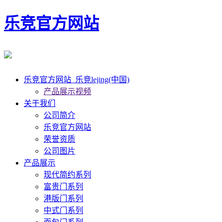
乐竞官方网站
乐竞官方网站_乐竞lejing(中国)
产品展示视频
关于我们
公司简介
乐竞官方网站
荣誉资质
公司图片
产品展示
现代简约系列
富贵门系列
港版门系列
中式门系列