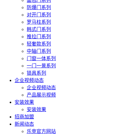
面包门系列
防爆门系列
对开门系列
罗马柱系列
韩式门系列
推拉门系列
轻奢款系列
中轴门系列
门窗一体系列
一门一景系列
锁具系列
企业视频动态
企业视频动态
产品展示视频
安装效果
安装效果
招商加盟
新闻动态
乐竞官方网站