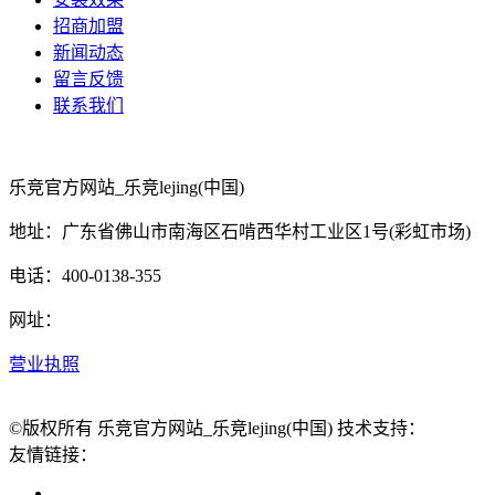
招商加盟
新闻动态
留言反馈
联系我们
乐竞官方网站_乐竞lejing(中国)
地址：广东省佛山市南海区石啃西华村工业区1号(彩虹市场)
电话：400-0138-355
网址：
营业执照
©版权所有 乐竞官方网站_乐竞lejing(中国) 技术支持：
友情链接：