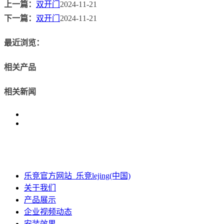
上一篇：
双开门
2024-11-21
下一篇：
双开门
2024-11-21
最近浏览：
相关产品
相关新闻
乐竞官方网站_乐竞lejing(中国)
关于我们
产品展示
企业视频动态
安装效果