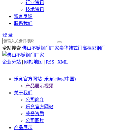
行业资讯
技术资讯
留言反馈
联系我们
登 录
全站搜索
佛山不锈钢门厂家
豪华韩式门
高档彩钢门
企业分站
|
网站地图
|
RSS
|
XML
乐竞官方网站_乐竞lejing(中国)
产品展示视频
关于我们
公司简介
乐竞官方网站
荣誉资质
公司图片
产品展示