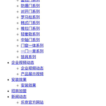
面包门系列
防爆门系列
对开门系列
罗马柱系列
韩式门系列
推拉门系列
轻奢款系列
中轴门系列
门窗一体系列
一门一景系列
锁具系列
企业视频动态
企业视频动态
产品展示视频
安装效果
安装效果
招商加盟
新闻动态
乐竞官方网站