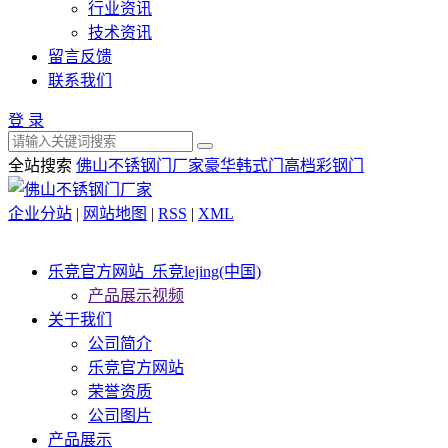
行业资讯
技术资讯
留言反馈
联系我们
登 录
全站搜索
佛山不锈钢门厂家
豪华韩式门
高档彩钢门
企业分站
|
网站地图
|
RSS
|
XML
乐竞官方网站_乐竞lejing(中国)
产品展示视频
关于我们
公司简介
乐竞官方网站
荣誉资质
公司图片
产品展示