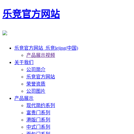
乐竞官方网站
乐竞官方网站_乐竞lejing(中国)
产品展示视频
关于我们
公司简介
乐竞官方网站
荣誉资质
公司图片
产品展示
现代简约系列
富贵门系列
港版门系列
中式门系列