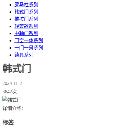
罗马柱系列
韩式门系列
推拉门系列
轻奢款系列
中轴门系列
门窗一体系列
一门一景系列
锁具系列
韩式门
2024-11-21
3642次
详细介绍：
标签