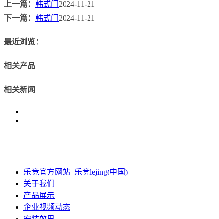
上一篇：
韩式门
2024-11-21
下一篇：
韩式门
2024-11-21
最近浏览：
相关产品
相关新闻
乐竞官方网站_乐竞lejing(中国)
关于我们
产品展示
企业视频动态
安装效果