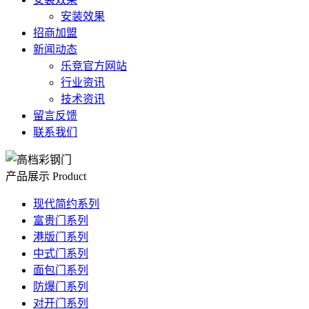
安装效果
招商加盟
新闻动态
乐竞官方网站
行业资讯
技术资讯
留言反馈
联系我们
产品展示
Product
现代简约系列
富贵门系列
港版门系列
中式门系列
面包门系列
防爆门系列
对开门系列