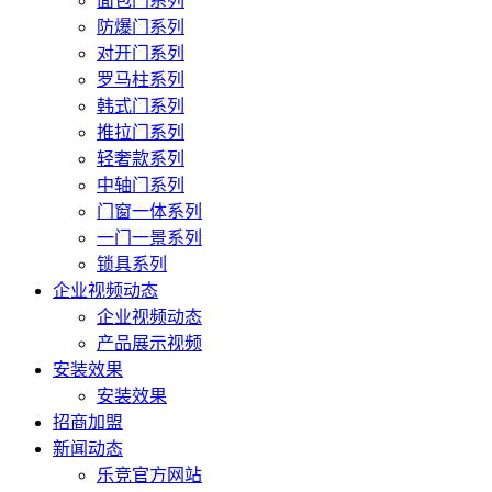
面包门系列
防爆门系列
对开门系列
罗马柱系列
韩式门系列
推拉门系列
轻奢款系列
中轴门系列
门窗一体系列
一门一景系列
锁具系列
企业视频动态
企业视频动态
产品展示视频
安装效果
安装效果
招商加盟
新闻动态
乐竞官方网站